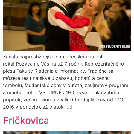
Začala najprestížnejšia spoločenská udalosť
roka! Pozývame Vás na už 7. ročník Reprezentačného
plesu Fakulty Riadenia a Informatiky. Tradične sa
môžete tešiť na skvelú zábavu, bohatú a cennú
tombolu, študentské ceny v bufete, zaujímavý program
a mnoho iného. VSTUPNÉ : 19 € (vstupenka zahŕňa
prípitok, večeru, víno a nealko) Predaj lístkov od 17.10.
2016 v pondelok až piatok […]
Fričkovica